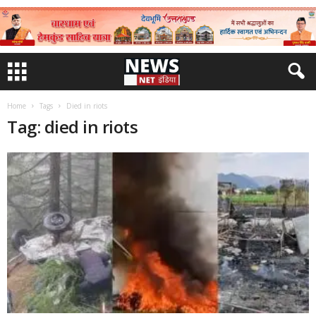
Home
Tags
Died in riots
Tag: died in riots