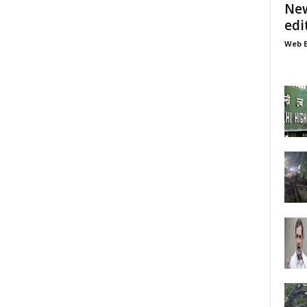
New
edi
Web E