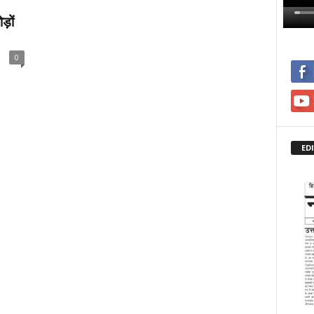
़ों
0
ED