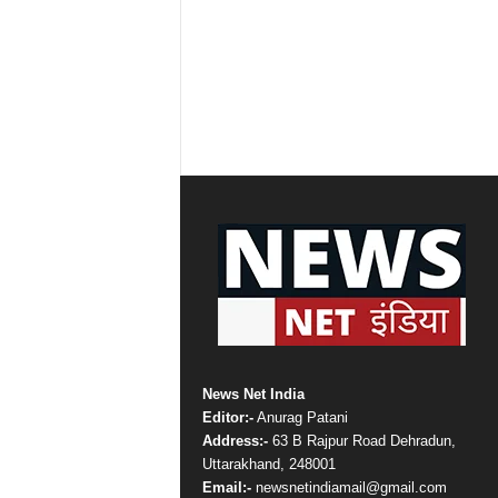
News Net India
Editor:-
Anurag Patani
Address:-
63 B Rajpur Road Dehradun,
Uttarakhand, 248001
Email:-
newsnetindiamail@gmail.com