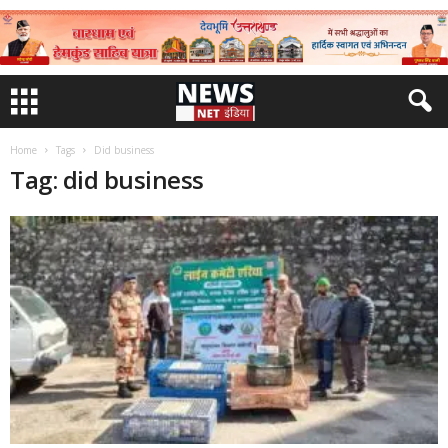
Home
Tags
Did business
Tag: did business