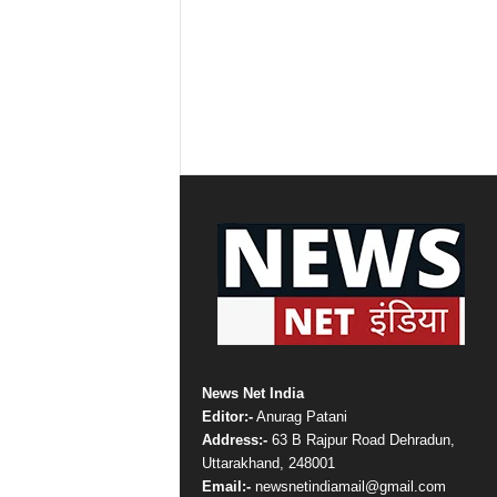
News Net India
Editor:-
Anurag Patani
Address:-
63 B Rajpur Road Dehradun,
Uttarakhand, 248001
Email:-
newsnetindiamail@gmail.com