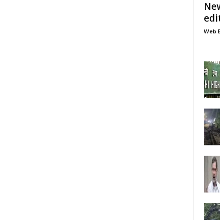
New
edi
Web E