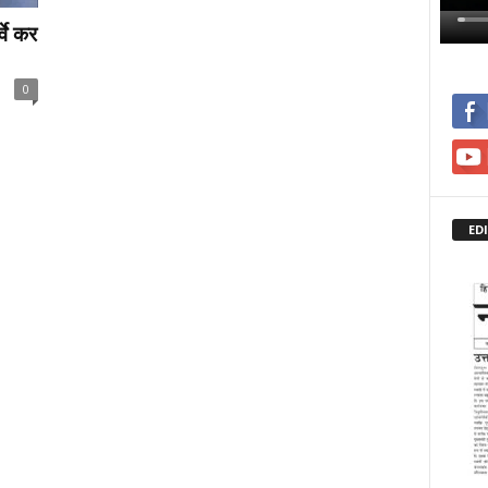
्वे कर
0
ED