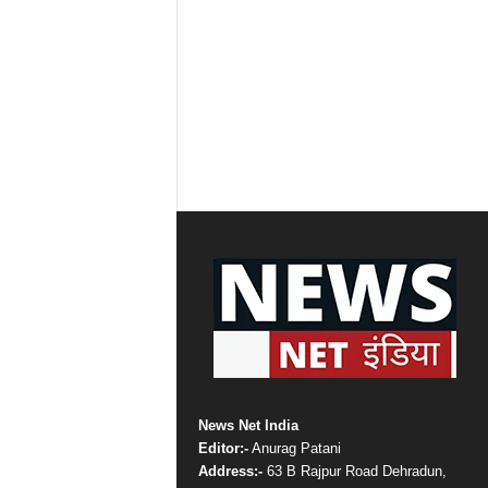
News Net India
Editor:-
Anurag Patani
Address:-
63 B Rajpur Road Dehradun,