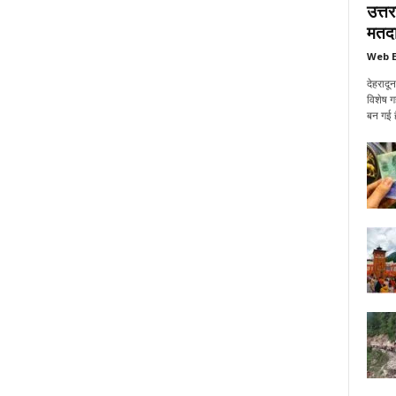
उत्त
मतदा
Web E
देहरादू
विशेष ग
बन गई ह