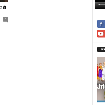
त हो
0
ED