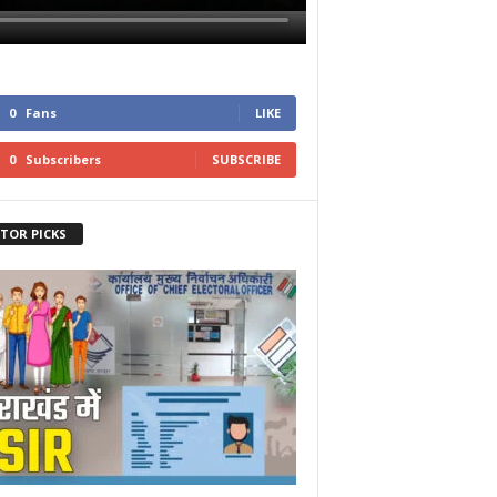
0
Fans
LIKE
0
Subscribers
SUBSCRIBE
ITOR PICKS