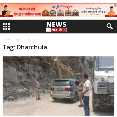
Home
Tags
Dharchula
Tag: Dharchula