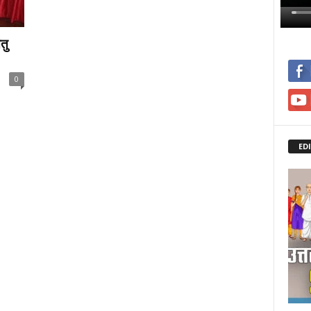
तु
0
ED