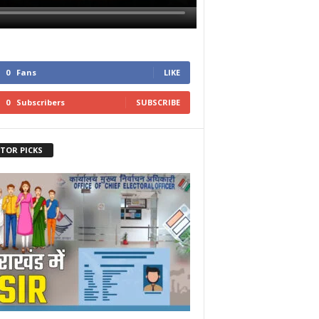
0
Fans
LIKE
0
Subscribers
SUBSCRIBE
ITOR PICKS