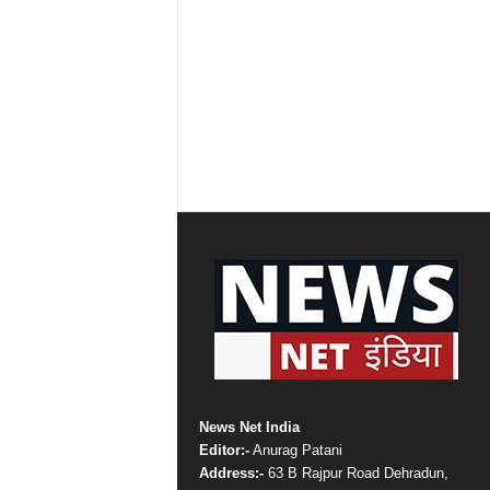
News Net India
Editor:-
Anurag Patani
Address:-
63 B Rajpur Road Dehradun,