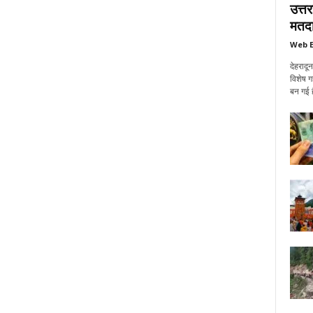
उत्त
मतदा
Web E
देहरादू
विशेष ग
बन गई ह