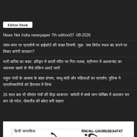
Editor Desk
News Net India newspaper 7th edition07 -08-2026
जंतर-मंतर पर प्रदर्शनों पर हाईकोर्ट की सख्त टिप्पणी, पूछा- ‘क्या विरोध स्थल बंद करने पर
विचार करेगी सरकार?’
भारी बारिश का कहर: हरिद्वार में काली मंदिर पर गिरा मलबा, श्रीनगर में अलकनंदा का
जलस्तर खतरे से नीचे लेकिन अलर्ट जारी
राहुल गांधी के आवास के बाहर हंगामा, साधु-संतों और महिलाओं का प्रदर्शन; पुलिस ने
प्रदर्शनकारियों को हिरासत में लिया
26 साल बाद भी सीमांत गांवों की पीड़ा बरकरार: चमोली में बच्चे जान जोखिम में डालकर पार
कर रहे गदेरा, पोकलैंड की बकेट बनी सहारा