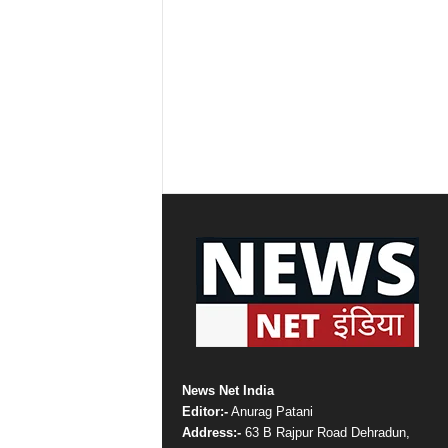
News Net India
Editor:-
Anurag Patani
Address:-
63 B Rajpur Road Dehradun,