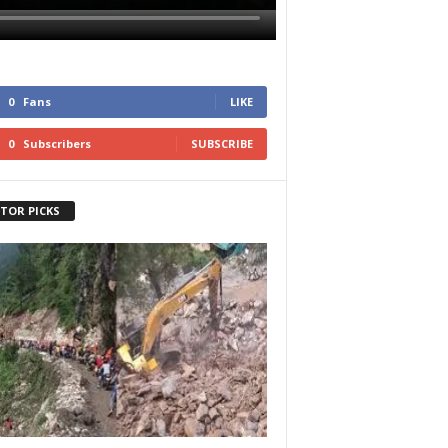
0
Fans
LIKE
0
Subscribers
SUBSCRIBE
ITOR PICKS