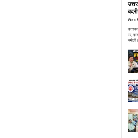
उत्त
बदरी
Web E
उत्तरका
पर; प्र
चमोली। 