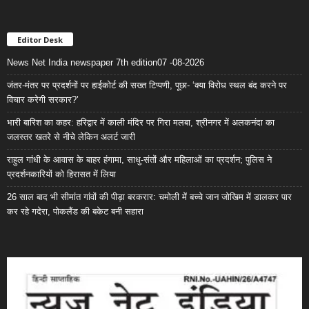
Editor Desk
News Net India newspaper 7th edition07 -08-2026
जंतर-मंतर पर प्रदर्शनों पर हाईकोर्ट की सख्त टिप्पणी, पूछा- ‘क्या विरोध स्थल बंद करने पर
विचार करेगी सरकार?’
भारी बारिश का कहर: हरिद्वार में काली मंदिर पर गिरा मलबा, श्रीनगर में अलकनंदा का
जलस्तर खतरे से नीचे लेकिन अलर्ट जारी
राहुल गांधी के आवास के बाहर हंगामा, साधु-संतों और महिलाओं का प्रदर्शन; पुलिस ने
प्रदर्शनकारियों को हिरासत में लिया
26 साल बाद भी सीमांत गांवों की पीड़ा बरकरार: चमोली में बच्चे जान जोखिम में डालकर पार
कर रहे गदेरा, पोकलैंड की बकेट बनी सहारा