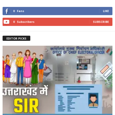
0
Fans
LIKE
0
Subscribers
SUBSCRIBE
EDITOR PICKS