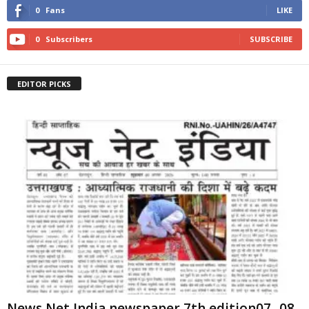
0
Fans
LIKE
0
Subscribers
SUBSCRIBE
EDITOR PICKS
News Net India newspaper 7th edition07 -08-