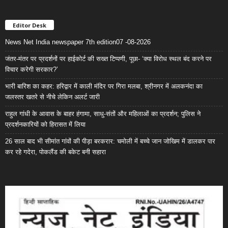
Editor Desk
News Net India newspaper 7th edition07 -08-2026
जंतर-मंतर पर प्रदर्शनों पर हाईकोर्ट की सख्त टिप्पणी, पूछा- ‘क्या विरोध स्थल बंद करने पर
विचार करेगी सरकार?’
भारी बारिश का कहर: हरिद्वार में काली मंदिर पर गिरा मलबा, श्रीनगर में अलकनंदा का
जलस्तर खतरे से नीचे लेकिन अलर्ट जारी
राहुल गांधी के आवास के बाहर हंगामा, साधु-संतों और महिलाओं का प्रदर्शन; पुलिस ने
प्रदर्शनकारियों को हिरासत में लिया
26 साल बाद भी सीमांत गांवों की पीड़ा बरकरार: चमोली में बच्चे जान जोखिम में डालकर पार
कर रहे गदेरा, पोकलैंड की बकेट बनी सहारा