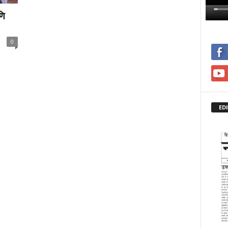
णि
0
ED