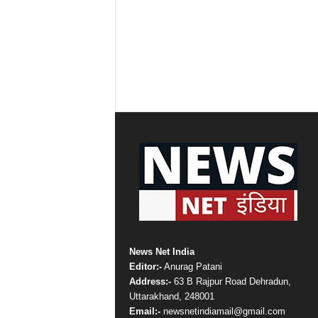
News Net India
Editor:-
Anurag Patani
Address:-
63 B Rajpur Road Dehradun,
Uttarakhand, 248001
Email:-
newsnetindiamail@gmail.com