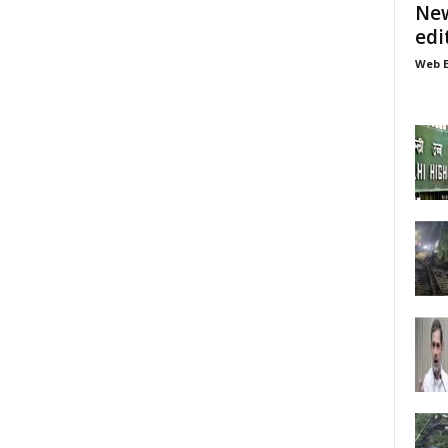
New
edi
Web E