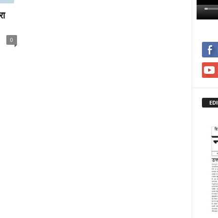
रा
0
ED