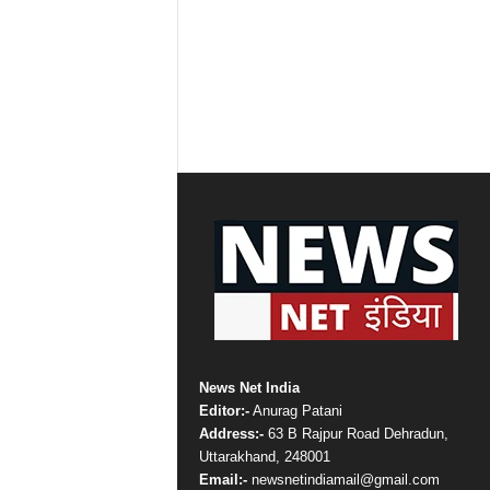
News Net India
Editor:-
Anurag Patani
Address:-
63 B Rajpur Road Dehradun,
Uttarakhand, 248001
Email:-
newsnetindiamail@gmail.com