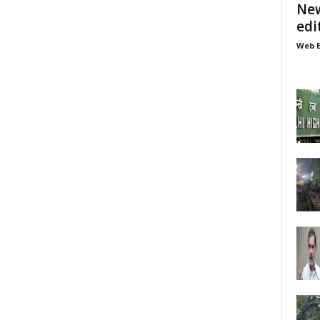
New
edi
Web E