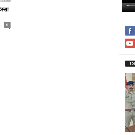
स्सा
0
ED