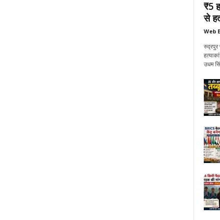
₹5 ह
से हत्
Web E
रुद्रप
हत्याका
उधम सिं