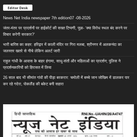
Editor Desk
News Net India newspaper 7th edition07 -08-2026
जंतर-मंतर पर प्रदर्शनों पर हाईकोर्ट की सख्त टिप्पणी, पूछा- ‘क्या विरोध स्थल बंद करने पर
विचार करेगी सरकार?’
भारी बारिश का कहर: हरिद्वार में काली मंदिर पर गिरा मलबा, श्रीनगर में अलकनंदा का
जलस्तर खतरे से नीचे लेकिन अलर्ट जारी
राहुल गांधी के आवास के बाहर हंगामा, साधु-संतों और महिलाओं का प्रदर्शन; पुलिस ने
प्रदर्शनकारियों को हिरासत में लिया
26 साल बाद भी सीमांत गांवों की पीड़ा बरकरार: चमोली में बच्चे जान जोखिम में डालकर पार
कर रहे गदेरा, पोकलैंड की बकेट बनी सहारा