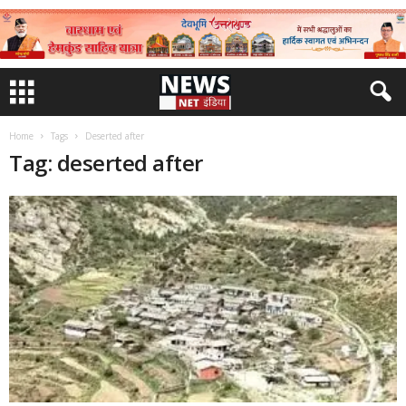
Home
Tags
Deserted after
Tag: deserted after