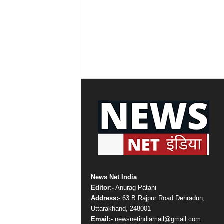
News Net India
Editor:-
Anurag Patani
Address:-
63 B Rajpur Road Dehradun,
Uttarakhand, 248001
Email:-
newsnetindiamail@gmail.com