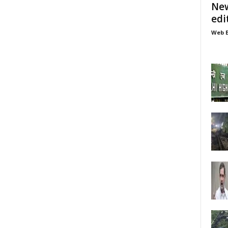
New
edi
Web E