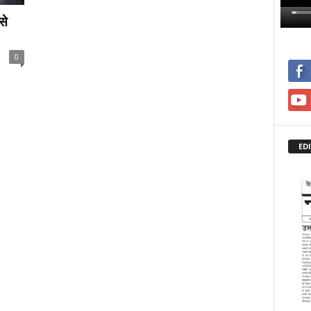
से
0
ED