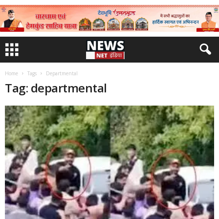
Home
Tags
Departmental
Tag: departmental