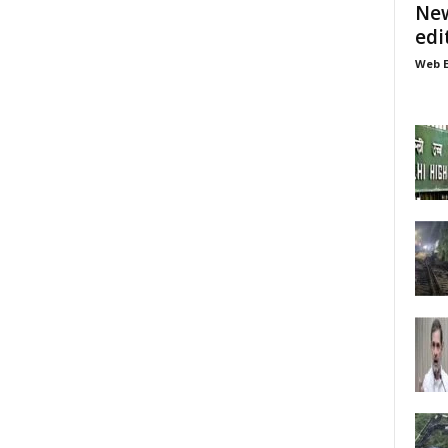
New
edi
Web E