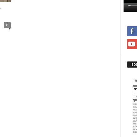
य
0
ED