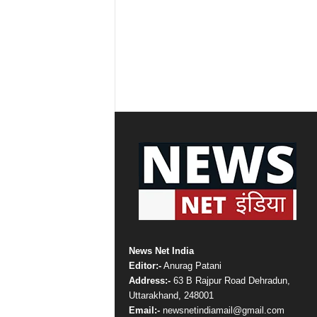
News Net India
Editor:-
Anurag Patani
Address:-
63 B Rajpur Road Dehradun,
Uttarakhand, 248001
Email:-
newsnetindiamail@gmail.com