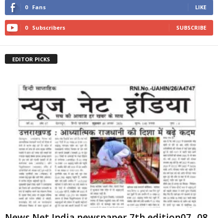
0
Fans
LIKE
0
Subscribers
SUBSCRIBE
EDITOR PICKS
News Net India newspaper 7th edition07 -08-