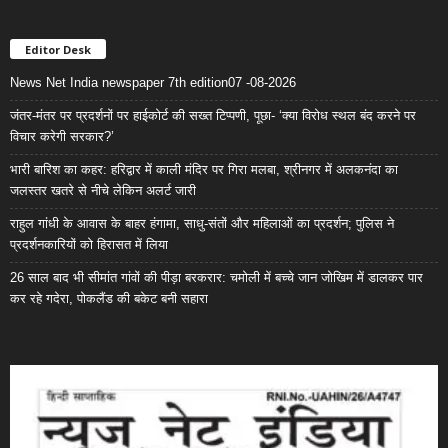
Editor Desk
News Net India newspaper 7th edition07 -08-2026
जंतर-मंतर पर प्रदर्शनों पर हाईकोर्ट की सख्त टिप्पणी, पूछा- ‘क्या विरोध स्थल बंद करने पर
विचार करेगी सरकार?’
भारी बारिश का कहर: हरिद्वार में काली मंदिर पर गिरा मलबा, श्रीनगर में अलकनंदा का
जलस्तर खतरे से नीचे लेकिन अलर्ट जारी
राहुल गांधी के आवास के बाहर हंगामा, साधु-संतों और महिलाओं का प्रदर्शन; पुलिस ने
प्रदर्शनकारियों को हिरासत में लिया
26 साल बाद भी सीमांत गांवों की पीड़ा बरकरार: चमोली में बच्चे जान जोखिम में डालकर पार
कर रहे गदेरा, पोकलैंड की बकेट बनी सहारा