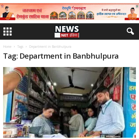
Home
Tags
Department in Banbhulpura
Tag: Department in Banbhulpura