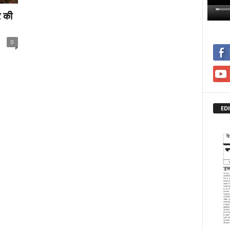
र की
0
ED