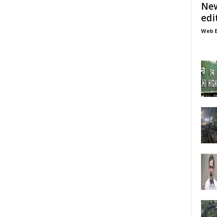
New
edi
Web E