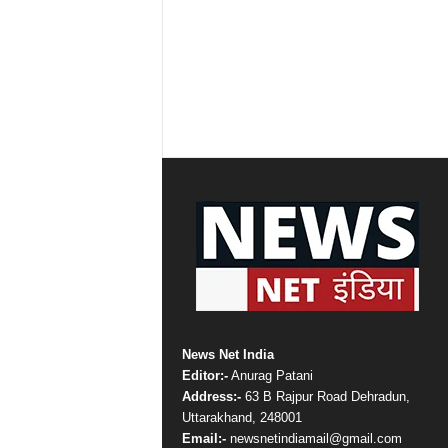
News Net India
Editor:-
Anurag Patani
Address:-
63 B Rajpur Road Dehradun,
Uttarakhand, 248001
Email:-
newsnetindiamail@gmail.com