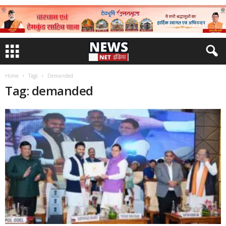
Home
Tags
Demanded
Tag: demanded