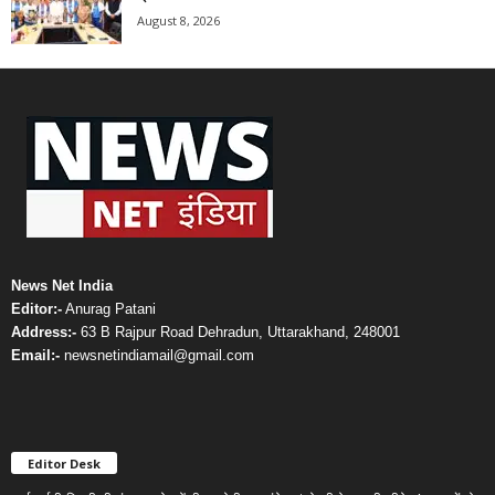
August 8, 2026
News Net India
Editor:-
Anurag Patani
Address:-
63 B Rajpur Road Dehradun, Uttarakhand, 248001
Email:-
newsnetindiamail@gmail.com
Editor Desk