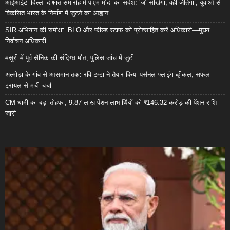
आईआईटी दिल्ली दीक्षांत समारोह में पीएम मोदी का संदेश: ‘जो सीखेगा, वही जीतेगा’, युवाओं से
विकसित भारत के निर्माण में जुटने का आह्वान
SIR अभियान की समीक्षा: BLO और फील्ड स्टाफ को प्रोत्साहित करें अधिकारी—मुख्य
निर्वाचन अधिकारी
मसूरी में पूर्व सैनिक की संदिग्ध मौत, पुलिस जांच में जुटी
अल्मोड़ा के गांव से आसमान तक: रवि टम्टा ने तैयार किया पर्सनल फ्लाइंग व्हीकल, सफल
ट्रायल से मची चर्चा
CM धामी का बड़ा तोहफा, 9.87 लाख पेंशन लाभार्थियों को ₹146.32 करोड़ की पेंशन राशि
जारी