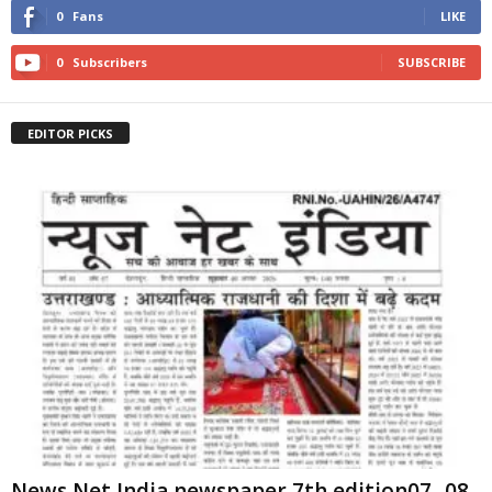
0
Fans
LIKE
0
Subscribers
SUBSCRIBE
EDITOR PICKS
News Net India newspaper 7th edition07 -08-