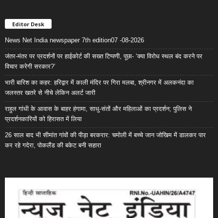
Editor Desk
News Net India newspaper 7th edition07 -08-2026
जंतर-मंतर पर प्रदर्शनों पर हाईकोर्ट की सख्त टिप्पणी, पूछा- ‘क्या विरोध स्थल बंद करने पर
विचार करेगी सरकार?’
भारी बारिश का कहर: हरिद्वार में काली मंदिर पर गिरा मलबा, श्रीनगर में अलकनंदा का
जलस्तर खतरे से नीचे लेकिन अलर्ट जारी
राहुल गांधी के आवास के बाहर हंगामा, साधु-संतों और महिलाओं का प्रदर्शन; पुलिस ने
प्रदर्शनकारियों को हिरासत में लिया
26 साल बाद भी सीमांत गांवों की पीड़ा बरकरार: चमोली में बच्चे जान जोखिम में डालकर पार
कर रहे गदेरा, पोकलैंड की बकेट बनी सहारा