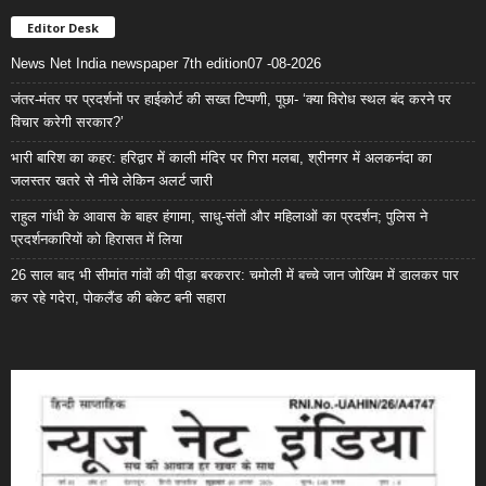
Editor Desk
News Net India newspaper 7th edition07 -08-2026
जंतर-मंतर पर प्रदर्शनों पर हाईकोर्ट की सख्त टिप्पणी, पूछा- ‘क्या विरोध स्थल बंद करने पर
विचार करेगी सरकार?’
भारी बारिश का कहर: हरिद्वार में काली मंदिर पर गिरा मलबा, श्रीनगर में अलकनंदा का
जलस्तर खतरे से नीचे लेकिन अलर्ट जारी
राहुल गांधी के आवास के बाहर हंगामा, साधु-संतों और महिलाओं का प्रदर्शन; पुलिस ने
प्रदर्शनकारियों को हिरासत में लिया
26 साल बाद भी सीमांत गांवों की पीड़ा बरकरार: चमोली में बच्चे जान जोखिम में डालकर पार
कर रहे गदेरा, पोकलैंड की बकेट बनी सहारा