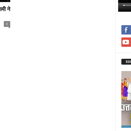
ामी ने
0
ED