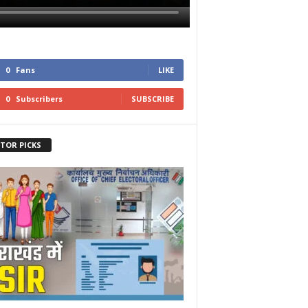
0
Fans
LIKE
0
Subscribers
SUBSCRIBE
ITOR PICKS