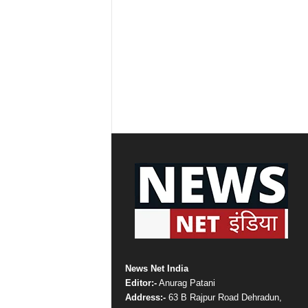
News Net India
Editor:-
Anurag Patani
Address:-
63 B Rajpur Road Dehradun,