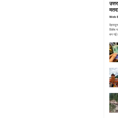
उत्त
मतदा
Web E
देहरादू
विशेष ग
बन गई ह