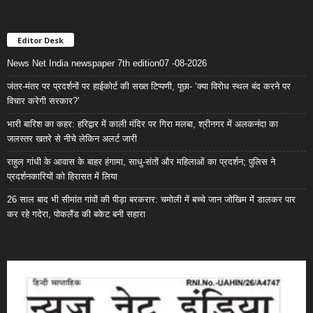
Editor Desk
News Net India newspaper 7th edition07 -08-2026
जंतर-मंतर पर प्रदर्शनों पर हाईकोर्ट की सख्त टिप्पणी, पूछा- ‘क्या विरोध स्थल बंद करने पर
विचार करेगी सरकार?’
भारी बारिश का कहर: हरिद्वार में काली मंदिर पर गिरा मलबा, श्रीनगर में अलकनंदा का
जलस्तर खतरे से नीचे लेकिन अलर्ट जारी
राहुल गांधी के आवास के बाहर हंगामा, साधु-संतों और महिलाओं का प्रदर्शन; पुलिस ने
प्रदर्शनकारियों को हिरासत में लिया
26 साल बाद भी सीमांत गांवों की पीड़ा बरकरार: चमोली में बच्चे जान जोखिम में डालकर पार
कर रहे गदेरा, पोकलैंड की बकेट बनी सहारा