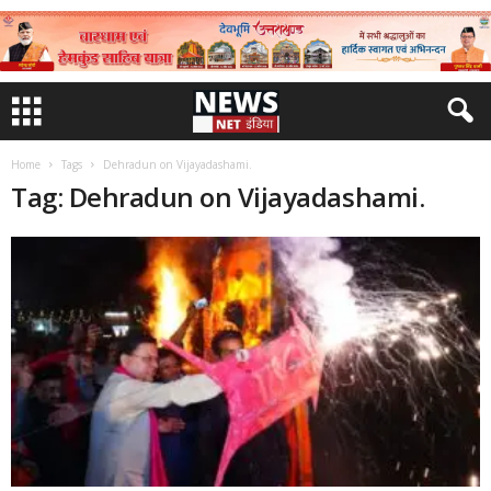
Home
Tags
Dehradun on Vijayadashami.
Tag: Dehradun on Vijayadashami.