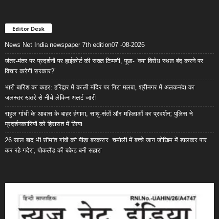
Editor Desk
News Net India newspaper 7th edition07 -08-2026
जंतर-मंतर पर प्रदर्शनों पर हाईकोर्ट की सख्त टिप्पणी, पूछा- ‘क्या विरोध स्थल बंद करने पर
विचार करेगी सरकार?’
भारी बारिश का कहर: हरिद्वार में काली मंदिर पर गिरा मलबा, श्रीनगर में अलकनंदा का
जलस्तर खतरे से नीचे लेकिन अलर्ट जारी
राहुल गांधी के आवास के बाहर हंगामा, साधु-संतों और महिलाओं का प्रदर्शन; पुलिस ने
प्रदर्शनकारियों को हिरासत में लिया
26 साल बाद भी सीमांत गांवों की पीड़ा बरकरार: चमोली में बच्चे जान जोखिम में डालकर पार
कर रहे गदेरा, पोकलैंड की बकेट बनी सहारा