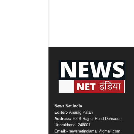
News Net India
Editor:-
Anurag Patani
Address:-
63 B Rajpur Road Dehradun,
Uttarakhand, 248001
Email:-
newsnetindiamail@gmail.com