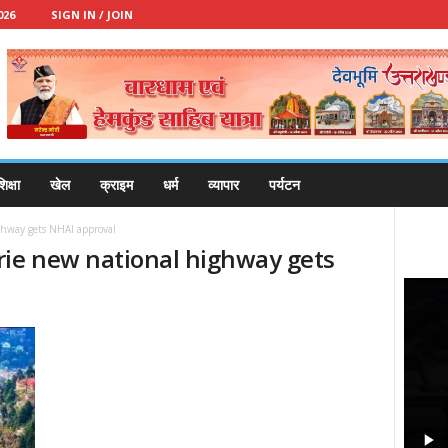
026
SIGN IN / JOIN
िक्षा
खेल
क्राइम
धर्म
व्यापार
पर्यटन
hway gets NHAI approval
ie new national highway gets