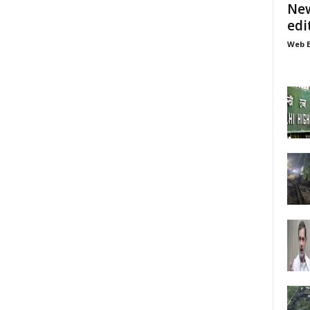
New
edi
Web E