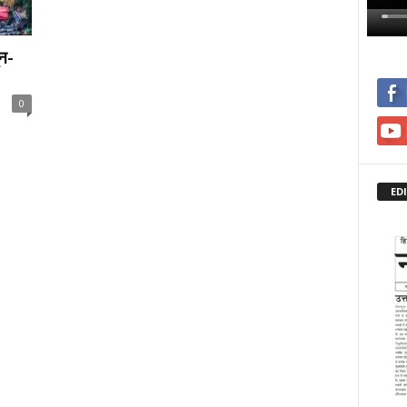
ून-
0
ED