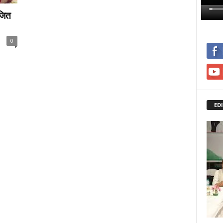
जित
0
ED