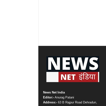
News Net India
Editor:-
Anurag Patani
Address:-
63 B Rajpur Road Dehradun,