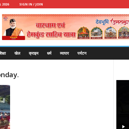
 2026
SIGN IN / JOIN
िक्षा
खेल
क्राइम
धर्म
व्यापार
पर्यटन
onday.