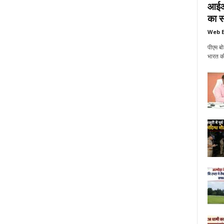
आईआई
का सं
Web E
पीएम बो
भारत की