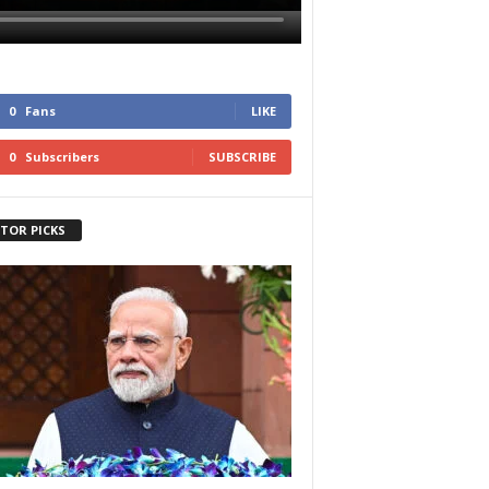
0
Fans
LIKE
0
Subscribers
SUBSCRIBE
ITOR PICKS