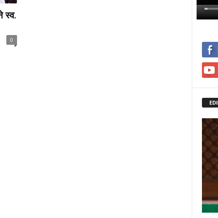
 स्व.
0
ED