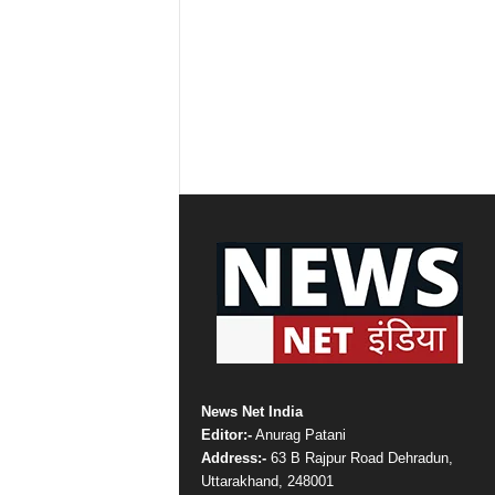
News Net India
Editor:-
Anurag Patani
Address:-
63 B Rajpur Road Dehradun,
Uttarakhand, 248001