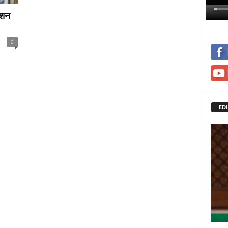
ेशन
0
ED