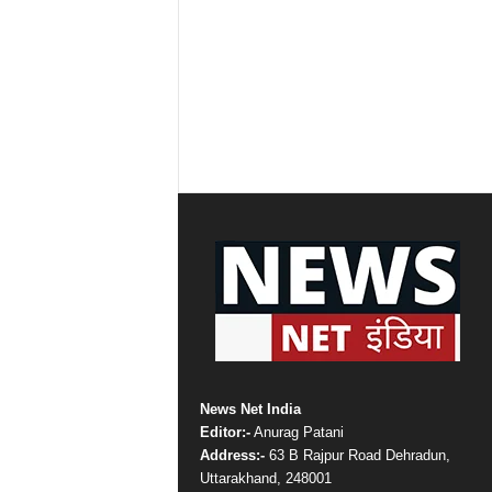
News Net India
Editor:-
Anurag Patani
Address:-
63 B Rajpur Road Dehradun,
Uttarakhand, 248001