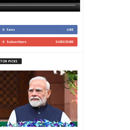
0
Fans
LIKE
0
Subscribers
SUBSCRIBE
ITOR PICKS