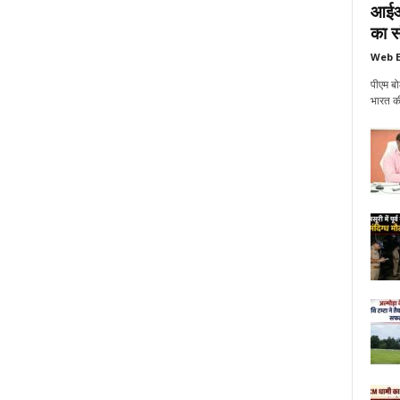
आईआई
का सं
Web E
पीएम बो
भारत की