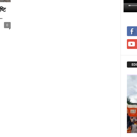
्टि
..
0
ED