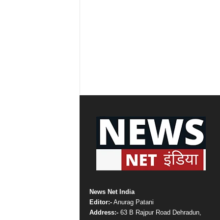
News Net India
Editor:-
Anurag Patani
Address:-
63 B Rajpur Road Dehradun,