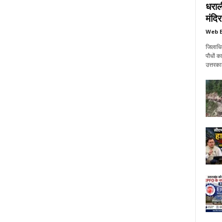
धराल
मंदिर
Web E
जिलाधिक
पौधों क
उत्तरक