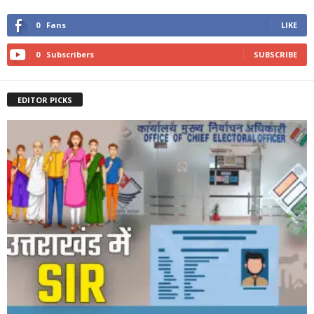
0
Fans
LIKE
0
Subscribers
SUBSCRIBE
EDITOR PICKS