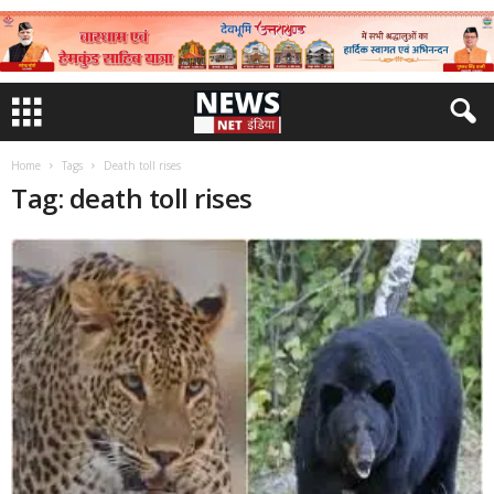
Home
Tags
Death toll rises
Tag: death toll rises