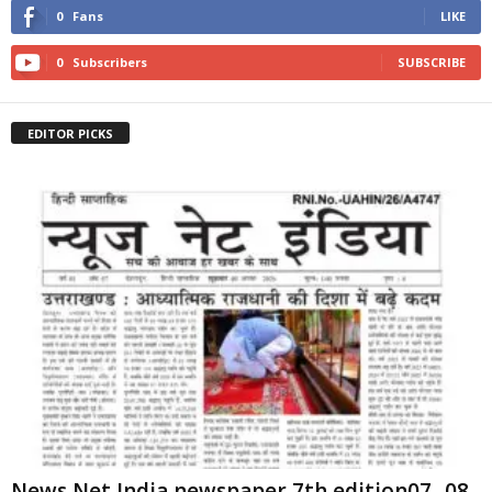
0
Fans
LIKE
0
Subscribers
SUBSCRIBE
EDITOR PICKS
News Net India newspaper 7th edition07 -08-