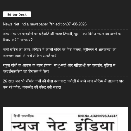
Editor Desk
News Net India newspaper 7th edition07 -08-2026
जंतर-मंतर पर प्रदर्शनों पर हाईकोर्ट की सख्त टिप्पणी, पूछा- ‘क्या विरोध स्थल बंद करने पर
विचार करेगी सरकार?’
भारी बारिश का कहर: हरिद्वार में काली मंदिर पर गिरा मलबा, श्रीनगर में अलकनंदा का
जलस्तर खतरे से नीचे लेकिन अलर्ट जारी
राहुल गांधी के आवास के बाहर हंगामा, साधु-संतों और महिलाओं का प्रदर्शन; पुलिस ने
प्रदर्शनकारियों को हिरासत में लिया
26 साल बाद भी सीमांत गांवों की पीड़ा बरकरार: चमोली में बच्चे जान जोखिम में डालकर पार
कर रहे गदेरा, पोकलैंड की बकेट बनी सहारा