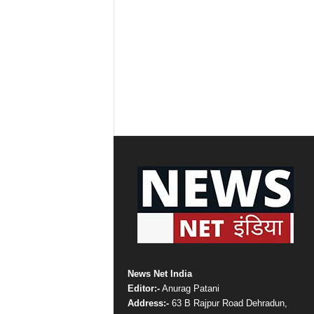
News Net India
Editor:-
Anurag Patani
Address:-
63 B Rajpur Road Dehradun,