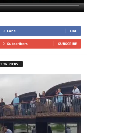
0
Fans
LIKE
0
Subscribers
SUBSCRIBE
ITOR PICKS