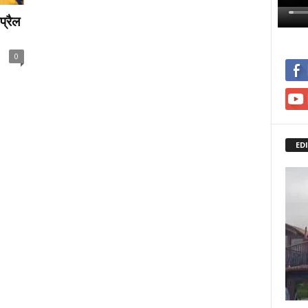
प्रैल
0
ED