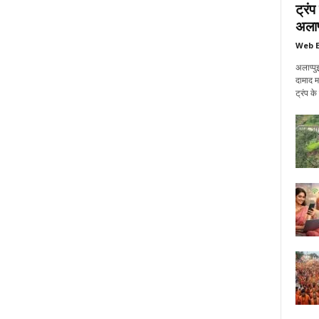
ट्रं
अलाप्
Web E
अलाप्पु
दामाद म
ट्रंप क