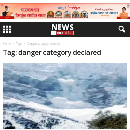
Home
Tags
Danger category declared
Tag: danger category declared