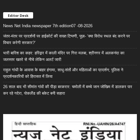
Editor Desk
News Net India newspaper 7th edition07 -08-2026
जंतर-मंतर पर प्रदर्शनों पर हाईकोर्ट की सख्त टिप्पणी, पूछा- ‘क्या विरोध स्थल बंद करने पर
विचार करेगी सरकार?’
भारी बारिश का कहर: हरिद्वार में काली मंदिर पर गिरा मलबा, श्रीनगर में अलकनंदा का
जलस्तर खतरे से नीचे लेकिन अलर्ट जारी
राहुल गांधी के आवास के बाहर हंगामा, साधु-संतों और महिलाओं का प्रदर्शन; पुलिस ने
प्रदर्शनकारियों को हिरासत में लिया
26 साल बाद भी सीमांत गांवों की पीड़ा बरकरार: चमोली में बच्चे जान जोखिम में डालकर पार
कर रहे गदेरा, पोकलैंड की बकेट बनी सहारा