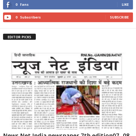
0
Fans
LIKE
0
Subscribers
SUBSCRIBE
EDITOR PICKS
News Net India newspaper 7th edition07 -08-