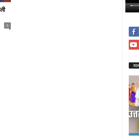
िली
0
ED