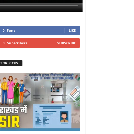
0
Fans
LIKE
0
Subscribers
SUBSCRIBE
ITOR PICKS