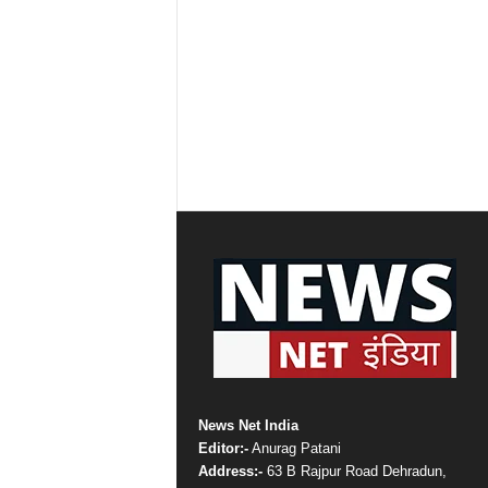
News Net India
Editor:-
Anurag Patani
Address:-
63 B Rajpur Road Dehradun,