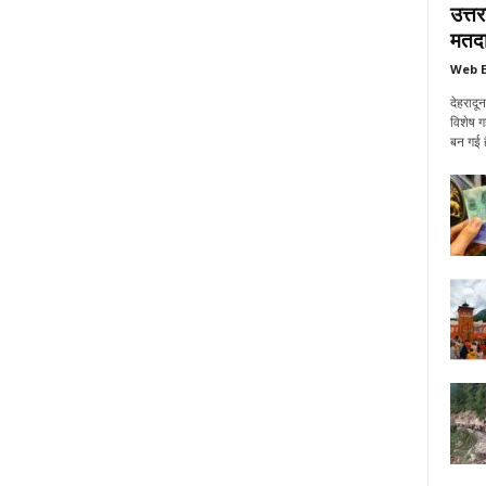
उत्त
मतदा
Web E
देहरादू
विशेष ग
बन गई ह