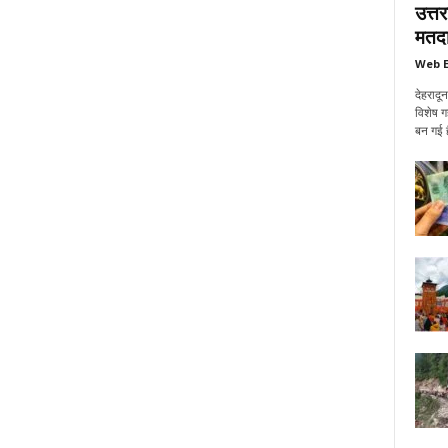
उत्त
मतदा
Web E
देहरादू
विशेष ग
बन गई ह