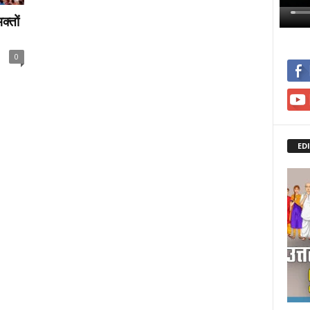
्तों
0
ED