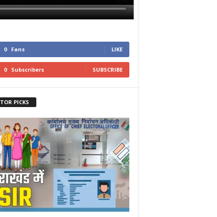
0
Fans
LIKE
0
Subscribers
SUBSCRIBE
ITOR PICKS