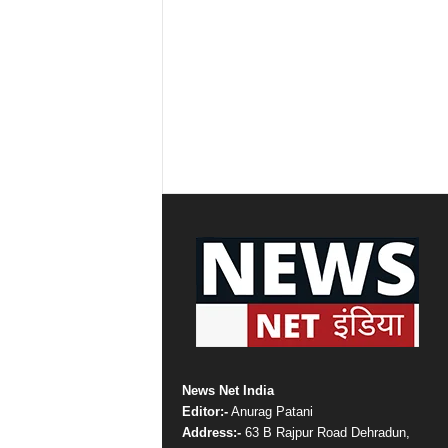
News Net India
Editor:-
Anurag Patani
Address:-
63 B Rajpur Road Dehradun,