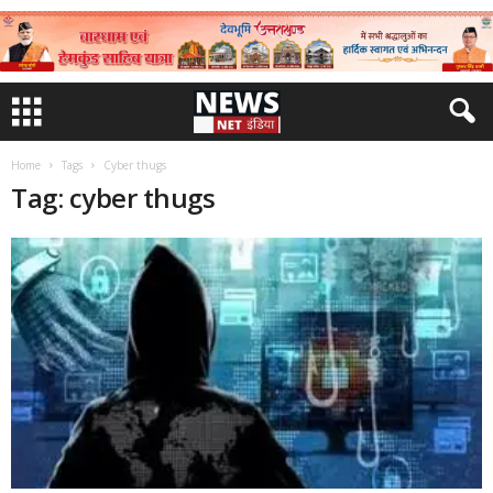
Home
Tags
Cyber thugs
Tag: cyber thugs