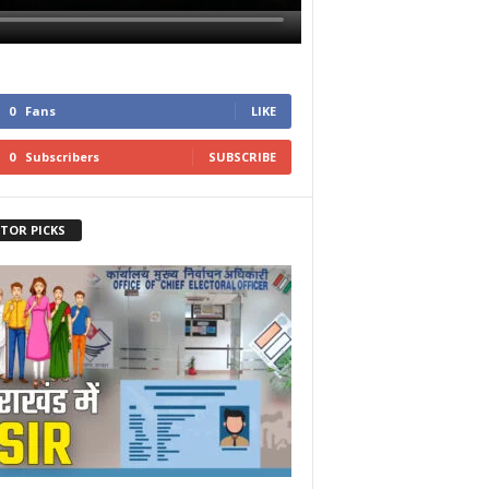
0
Fans
LIKE
0
Subscribers
SUBSCRIBE
ITOR PICKS