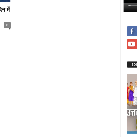
न में
0
ED