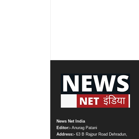
News Net India
Editor:-
Anurag Patani
Address:-
63 B Rajpur Road Dehradun,