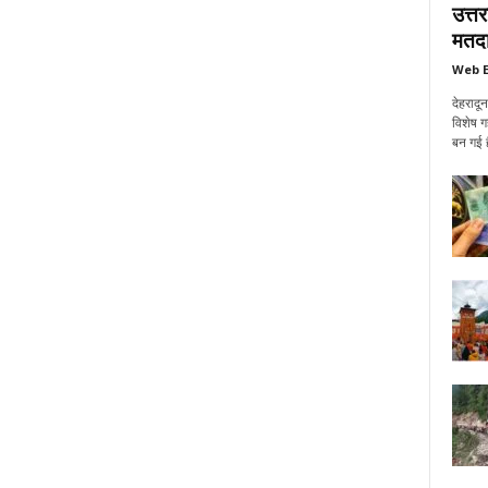
उत्त
मतदा
Web E
देहरादू
विशेष ग
बन गई ह