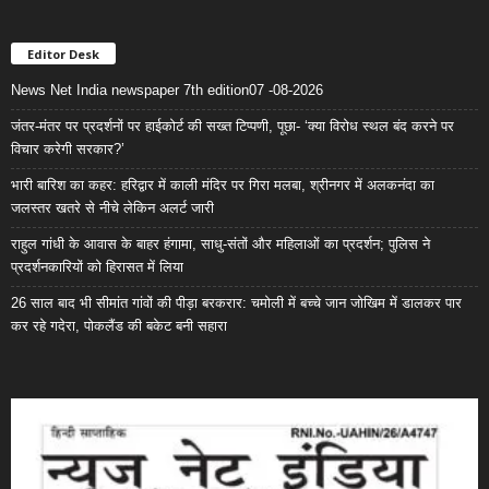
Editor Desk
News Net India newspaper 7th edition07 -08-2026
जंतर-मंतर पर प्रदर्शनों पर हाईकोर्ट की सख्त टिप्पणी, पूछा- ‘क्या विरोध स्थल बंद करने पर
विचार करेगी सरकार?’
भारी बारिश का कहर: हरिद्वार में काली मंदिर पर गिरा मलबा, श्रीनगर में अलकनंदा का
जलस्तर खतरे से नीचे लेकिन अलर्ट जारी
राहुल गांधी के आवास के बाहर हंगामा, साधु-संतों और महिलाओं का प्रदर्शन; पुलिस ने
प्रदर्शनकारियों को हिरासत में लिया
26 साल बाद भी सीमांत गांवों की पीड़ा बरकरार: चमोली में बच्चे जान जोखिम में डालकर पार
कर रहे गदेरा, पोकलैंड की बकेट बनी सहारा