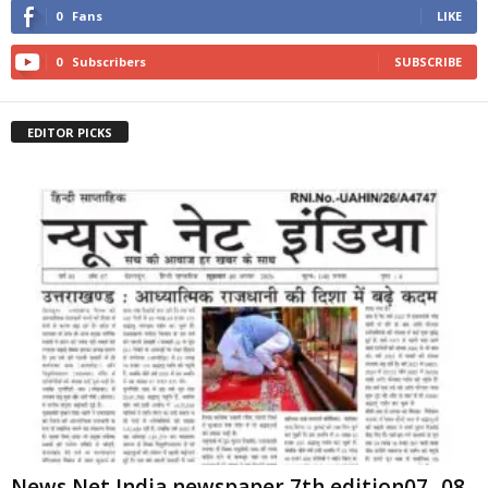
0
Fans
LIKE
0
Subscribers
SUBSCRIBE
EDITOR PICKS
News Net India newspaper 7th edition07 -08-