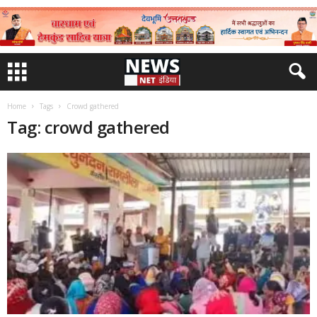
Home
Tags
Crowd gathered
Tag: crowd gathered