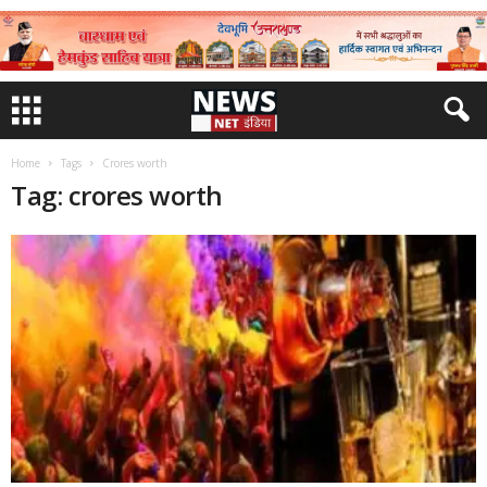
Home
Tags
Crores worth
Tag: crores worth