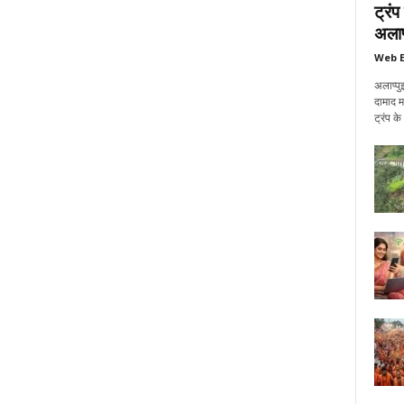
ट्रं
अलाप्
Web E
अलाप्पु
दामाद म
ट्रंप क