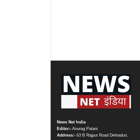
News Net India
Editor:-
Anurag Patani
Address:-
63 B Rajpur Road Dehradun,