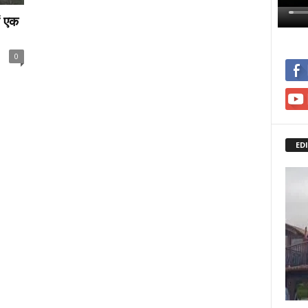
ें एक
0
ED