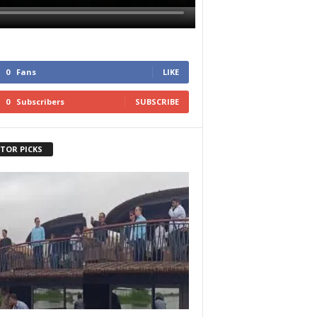
0
Fans
LIKE
0
Subscribers
SUBSCRIBE
ITOR PICKS