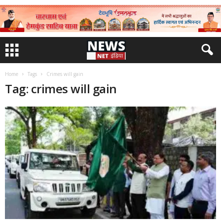
Home
Tags
Crimes will gain
Tag: crimes will gain