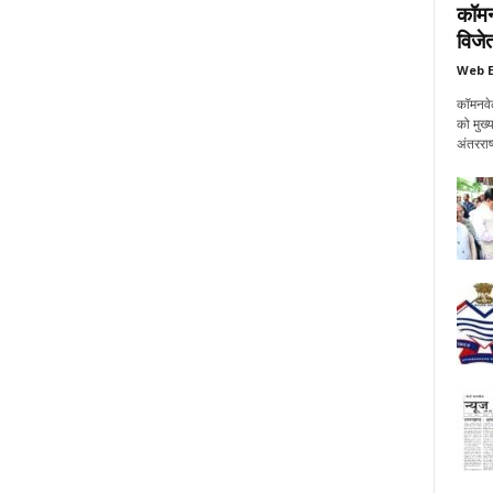
कॉमन
विजेत
Web E
कॉमनवेल
को मुख्
अंतरराष्