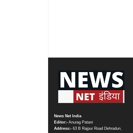
News Net India
Editor:-
Anurag Patani
Address:-
63 B Rajpur Road Dehradun,