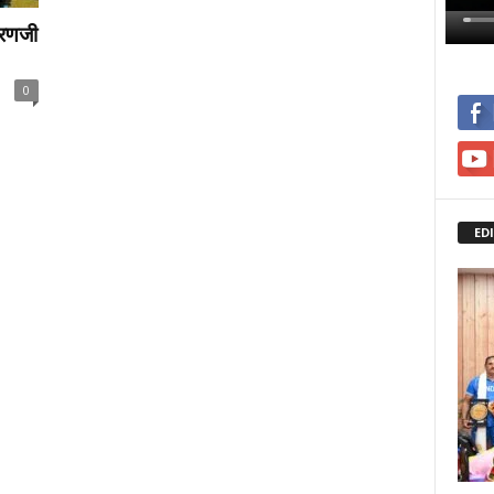
 रणजी
0
ED